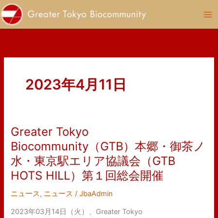
内
容
を
ス
キ
ッ
プ
2023年4月11日
Greater Tokyo
Greater
Tokyo
Biocommunity（GTB）本郷・御茶ノ
Biocommunity（GTB）
水・東京駅エリア協議会（GTB
本
HOTS HILL）第１回総会開催
郷・
御
ニュース
,
ニュース
/
JbaAdmin
茶
ノ
2023年03月14日（火）、Greater Tokyo