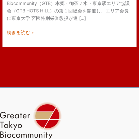
水・
Biocommunity（GTB）本郷・御茶ノ水・東京駅エリア協議
東
会（GTB HOTS HILL）の第１回総会を開催し、エリア会長
京
に東京大学 宮園特別栄誉教授が選 […]
駅
続きを読む »
エ
リ
ア
協
議
会
（GTB
HOTS
HILL）
第
１
回
総
会
開